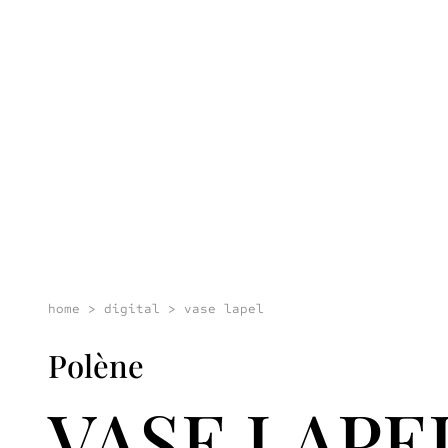
home
>
digital
>
vase lapel
Polène
VASE LAPE