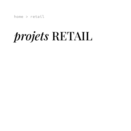
Aller au contenu
home
>
retail
projets
RETAIL